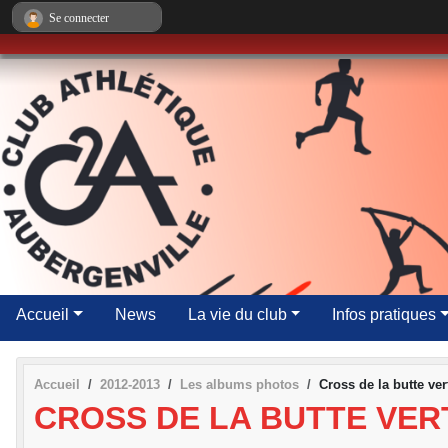
Panneau de gestion des cookies
Se connecter
Accueil
News
La vie du club
Infos pratiques
Accueil
2012-2013
Les albums photos
Cross de la butte ve
CROSS DE LA BUTTE VER