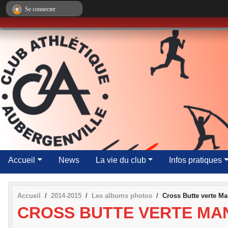
Panneau de gestion des cookies
Se connecter
Accueil
News
La vie du club
Infos pratiques
Accueil
2014-2015
Les albums photos
Cross Butte verte M
CROSS BUTTE VERTE MAN